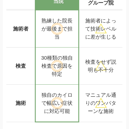
当院
グループ院
熟練した
院長
施術者によっ
施術者
が
最後まで担
て
技術レベル
当
に差が生じる
30種類の独自
検査をせず
説
検査
検査で
原因を
明も不十分
特定
独自のカイロ
マニュアル通
施術
で幅広い
症状
りの
ワンパタ
に対応可能
ーンな施術