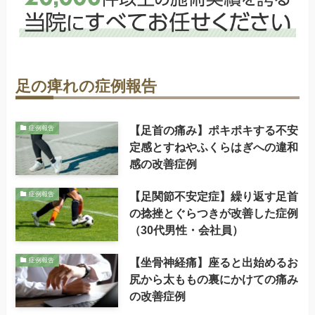
足の痺れの症例報告
【足首の痛み】ポキポキする不安
症例報告
定感とすねやふくらはぎへの違和
感の改善症例
【足関節不安定症】繰り返す足首
症例報告
の捻挫とぐらつきが改善した症例
（30代男性・会社員）
【坐骨神経痛】座ると出始めるお
症例報告
尻から太ももの裏にかけての痛み
の改善症例