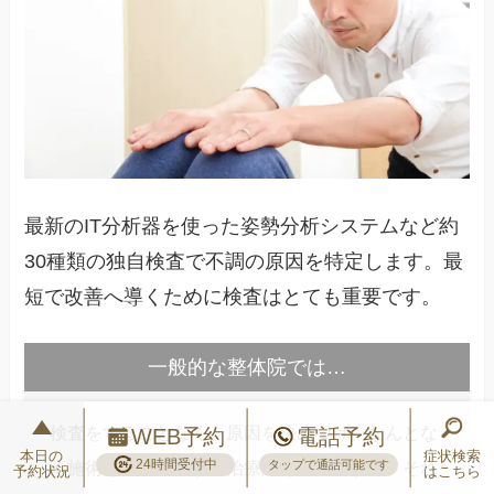
最新のIT分析器を使った姿勢分析システムなど約
30種類の独自検査で不調の原因を特定します。最
短で改善へ導くために検査はとても重要です。
一般的な整体院では…
検査をすることなく、原因を決めつけ、なんとな
WEB予約
電話予約
本日の
症状検索
24時間受付中
く施術をスタートする治療院も多いですが、それ
タップで通話可能です
予約状況
はこちら