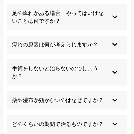
一時的なものであれば自然に治ることもあります
が、長引く場合や悪化する場合は早めに専門医の
足の痺れがある場合、やってはいけな
診断を受けましょう。
いことは何ですか？
無理な運動や長時間の同じ姿勢は避け、症状が強
いときは安静にし、悪化する場合は速やかに受診
痺れの原因は何が考えられますか？
してください。
脊椎や神経の障害、血流障害、糖尿病、栄養不足
などさまざまな原因が考えられます。
手術をしないと治らないのでしょう
か？
多くの場合、薬やリハビリ、生活習慣の見直しで
改善が期待できます。手術は重症例や他の治療で
薬や湿布が効かないのはなぜですか？
改善しない場合に限られます。
痺れの原因が神経や血流の障害など根本的な部分
にある場合、薬や湿布だけでは十分な効果が得ら
どのくらいの期間で治るものですか？
れないことがあります。