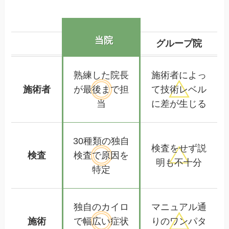
当院
グループ院
熟練した
院長
施術者によっ
施術者
が
最後まで担
て
技術レベル
当
に差が生じる
30種類の独自
検査をせず
説
検査
検査で
原因を
明も不十分
特定
独自のカイロ
マニュアル通
施術
で幅広い
症状
りの
ワンパタ