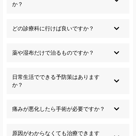
か？
痛みが長引く、しびれや筋力低下がある場合は病
院受診をおすすめします。
どの診療科に行けば良いですか？
一般的に整形外科やペインクリニックが窓口とな
ります。
薬や湿布だけで治るものですか？
薬や湿布薬のみで完治する例は多くありません。
体質や症状ごとに合わせた対処が必要です。
日常生活でできる予防策はあります
か？
日々の姿勢改善や適度なストレッチ、筋力強化が
重要です。
痛みが悪化したら手術が必要ですか？
症状が重い場合や手足のしびれ、歩行困難が出た
場合は手術も選択肢です。
原因がわからなくても治療できます