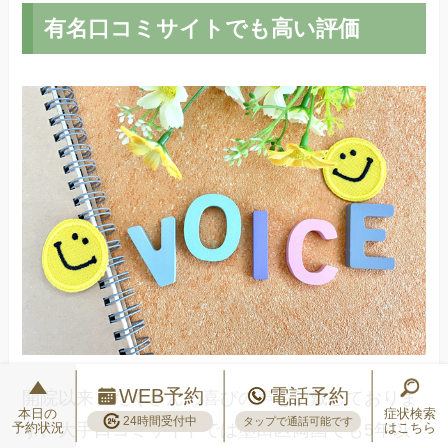
有名口コミサイトでも高い評価
WEB予約
電話予約
開院以来、たくさんの喜びの声を頂戴しておりま
本日の
症状検索
24時間受付中
タップで通話可能です
予約状況
はこちら
す。大手口コミサイトでは墨田区両国でも5年以