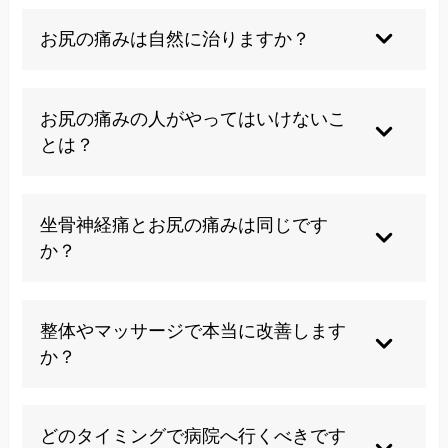
お尻の痛みは自然に治りますか？
多くの場合、適切な対処や生活習慣の見直しで改
善しますが、放置は慢性化しやすいので早めに相
お尻の痛みの人がやってはいけないこ
談しましょう。
とは？
急な運動や無理なストレッチは控え、痛みを増悪
させる姿勢や動作は避けてください。
坐骨神経痛とお尻の痛みは同じです
か？
坐骨神経痛はお尻の痛みの主な原因の一つです
が、その他にも筋肉や関節由来の場合がありま
整体やマッサージで本当に改善します
す。
か？
個人差がありますが、整体やマッサージがきっか
けで改善するケースもあります。
どのタイミングで病院へ行くべきです