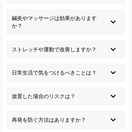
長時間のデスクワーク、肘を曲げたままの姿勢、
スポーツや重労働などがきっかけになります。
鍼灸やマッサージは効果があります
か？
一時的な症状の緩和や筋肉の緊張緩和に効果が期
待できますが、根本治療にはなりにくいです。
ストレッチや運動で改善しますか？
適切なストレッチや運動は症状の進行を抑える効
果が期待できますが、自己流は注意が必要です。
日常生活で気をつけるべきことは？
肘を長時間曲げない、肘の内側を圧迫しない、姿
勢を正すなど、負担を減らす工夫が大切です。
放置した場合のリスクは？
手の筋肉がやせて指が曲がったままになり、日常
生活や仕事に支障が出る可能性があります。
再発を防ぐ方法はありますか？