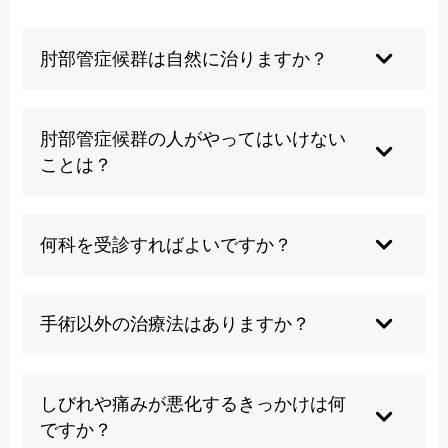
肘部管症候群は自然に治りますか？
軽度なら自然に改善することもありますが、進行
すると自然治癒は難しくなります。早めのケアが
肘部管症候群の人がやってはいけない
大切です。
ことは？
肘を長時間曲げたまま作業する、肘の内側をぶつ
ける、重い荷物を持つなどは避けましょう。
何科を受診すればよいですか？
整形外科や手外科が専門です。症状に応じて鍼灸
院やカイロプラクティックも選択肢です。
手術以外の治療法はありますか？
薬物療法や装具、リハビリ、鍼灸、カイロプラク
ティックなど、様々な保存的治療があります。
しびれや痛みが悪化するきっかけは何
ですか？