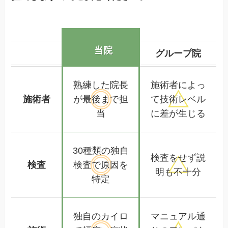
当院
グループ院
熟練した
院長
施術者によっ
施術者
が
最後まで担
て
技術レベル
当
に差が生じる
30種類の独自
検査をせず
説
検査
検査で
原因を
明も不十分
特定
独自のカイロ
マニュアル通