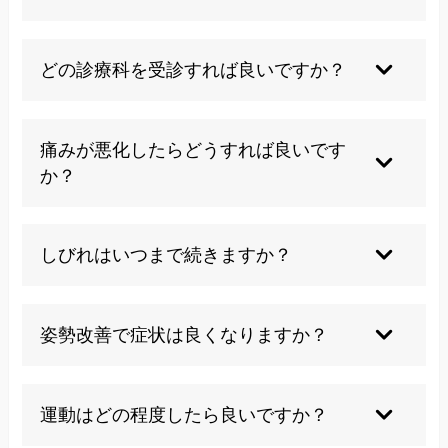
症状が重く日常生活に支障がある場合に限られま
す。多くは保存療法で対応可能です。
どの診療科を受診すれば良いですか？
整形外科が基本ですが、改善が見られない場合に
は整体やカイロプラクティックが選択肢になりま
痛みが悪化したらどうすれば良いです
す。
か？
早めに専門医に相談し、適切な治療を受けましょ
う。
しびれはいつまで続きますか？
神経の圧迫が改善すれば徐々に軽減しますが、長
引くこともあります。
姿勢改善で症状は良くなりますか？
はい、首への負担を減らすことで症状の改善が期
待できます。
運動はどの程度したら良いですか？