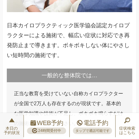
日本カイロプラクティック医学協会認定カイロプ
ラクターによる施術で、幅広い症状に対応でき再
発防止まで導きます。ボキボキしない体にやさし
い短時間の施術です。
一般的な整体院では…
正当な教育を受けていない自称カイロプラクター
が全国で2万人も存在するのが現状です。基本的
な医学知識や技術が不足し、ボキボキ鳴らすだけ
WEB予約
電話予約
の施術にはご注意ください。
本日の
症状検索
24時間受付中
タップで通話可能です
予約状況
はこちら