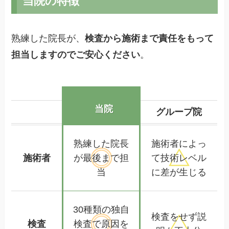
当院の特徴
熟練した院長が、
検査から施術まで責任をもって
担当しますのでご安心ください
。
当院
グループ院
熟練した
院長
施術者によっ
施術者
が
最後まで担
て
技術レベル
当
に差が生じる
30種類の独自
検査をせず
説
検査
検査で
原因を