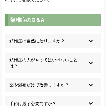
頚椎症のQ＆A
頚椎症は自然に治りますか？
適切なケアで症状は徐々に改善しますが、時間が
かかることもあります。自然に治ることは考えに
頚椎症の人がやってはいけないこと
くいです。
は？
首に負担がかかる無理な姿勢や過度な運動は避け
ましょう。
薬や湿布だけで改善しますか？
一時的な緩和は期待できますが、根本的な改善に
は姿勢や運動の見直しが必要です。
手術は必ず必要ですか？