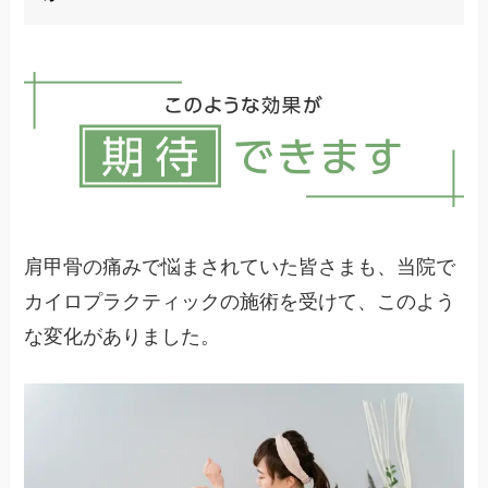
えられます。また、一部の内臓疾患による痛みも
夜間に悪化する傾向があります。適切な寝具の選
肩こりは主に僧帽筋上部の緊張や硬さを指し、肩
択と寝姿勢の工夫が重要です。
甲骨の痛みはより特定の部位（肩甲骨自体やその
周辺）の痛みを指します。肩こりは不快感や重さ
を感じることが多いのに対し、肩甲骨の痛みはよ
り鋭い痛みや特定の動作で悪化する特徴がありま
す。ただし、両者は関連していることも多いで
す。
肩甲骨の痛みで悩まされていた皆さまも、当院で
カイロプラクティックの施術を受けて、このよう
な変化がありました。