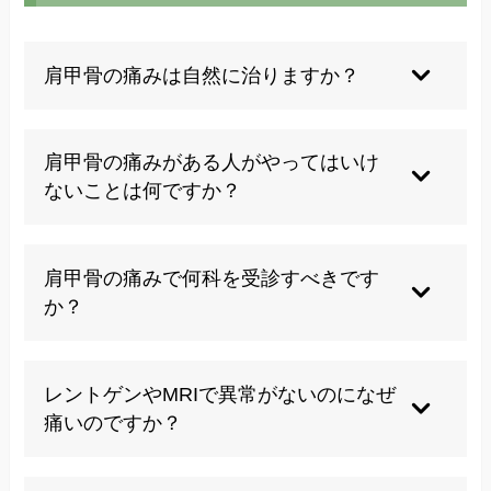
肩甲骨の痛みは自然に治りますか？
軽度の場合は休息や生活習慣の改善で自然治癒す
ることもありますが、多くの場合は原因に対する
肩甲骨の痛みがある人がやってはいけ
適切な対処が必要です。放置すると悪化する可能
ないことは何ですか？
性が高いため、早めの対応をお勧めします。
痛みがあるのに無理に動かすことは避けるべきで
す。また、自己判断でのマッサージや強いストレ
肩甲骨の痛みで何科を受診すべきです
ッチも症状を悪化させることがあります。
か？
まずは整形外科を受診するのが一般的です。その
上でカイロプラクティックや鍼灸院などの代替医
レントゲンやMRIで異常がないのになぜ
療を利用する方も多いです。
痛いのですか？
筋膜の癒着や微細な炎症、神経の圧迫など、画像