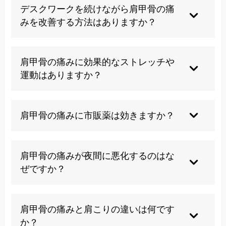
検査では映らない機能的な問題が原因となってい
デスクワークを続けながら肩甲骨の痛
ることが多いです。また、姿勢の悪さや筋肉のア
みを改善する方法はありますか？
ンバランスなども画像には現れません。そのた
め、症状と身体所見を総合的に評価することが重
定期的な休憩と姿勢の変更、短時間のストレッチ
要です。
を取り入れることが効果的です。また、椅子とデ
肩甲骨の痛みに効果的なストレッチや
スクの高さ調整、モニターの位置の最適化なども
運動はありますか？
役立ちます。筋力トレーニングで背中と肩の筋肉
を強化することも重要です。
肩甲骨の寄せ伸ばし、壁を使った胸の開きストレ
ッチ、猫のポーズなどが効果的です。ただし、痛
肩甲骨の痛みに市販薬は効きますか？
みを悪化させるようなストレッチや運動は避け、
専門家の指導のもとで行うことが理想的です。
イブプロフェンやロキソプロフェンなどの消炎鎮
痛剤は一時的な痛みの緩和に効果がありますが、
肩甲骨の痛みが夜間に悪化するのはな
根本的な解決にはなりません。また、ビタミンB
ぜですか？
群を含む薬剤も筋肉の疲労回復に役立つことがあ
ります。ただし、長期使用は副作用のリスクがあ
日中の活動による疲労の蓄積、寝具や寝姿勢の問
るため、医師の指導を受けることをお勧めしま
題、夜間の体温低下による筋肉の緊張、日中の痛
肩甲骨の痛みと肩こりの違いは何です
す。
みへの意識の分散効果の消失などが原因として考
か？