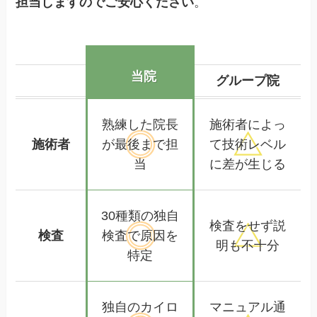
担当しますのでご安心ください
。
当院
グループ院
熟練した
院長
施術者によっ
施術者
が
最後まで担
て
技術レベル
当
に差が生じる
30種類の独自
検査をせず
説
検査
検査で
原因を
明も不十分
特定
独自のカイロ
マニュアル通