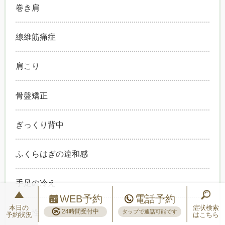
巻き肩
線維筋痛症
肩こり
骨盤矯正
ぎっくり背中
ふくらはぎの違和感
手足の冷え
WEB予約
電話予約
本日の
症状検索
冷え性
24時間受付中
タップで通話可能です
予約状況
はこちら