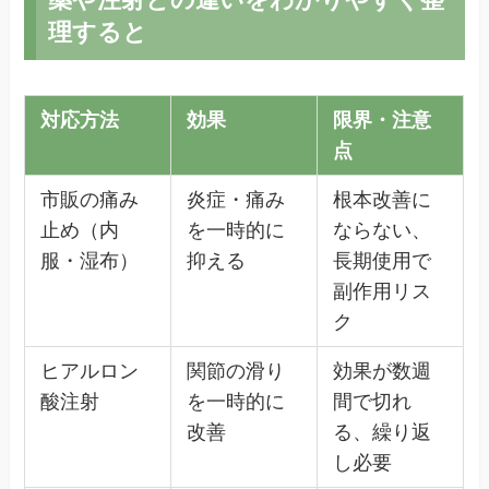
理すると
対応方法
効果
限界・注意
点
市販の痛み
炎症・痛み
根本改善に
止め（内
を一時的に
ならない、
服・湿布）
抑える
長期使用で
副作用リス
ク
ヒアルロン
関節の滑り
効果が数週
酸注射
を一時的に
間で切れ
改善
る、繰り返
し必要