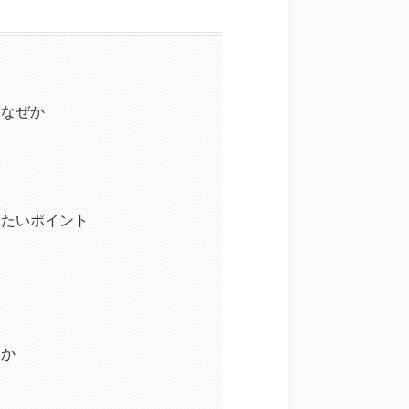
はなぜか
方
したいポイント
るか