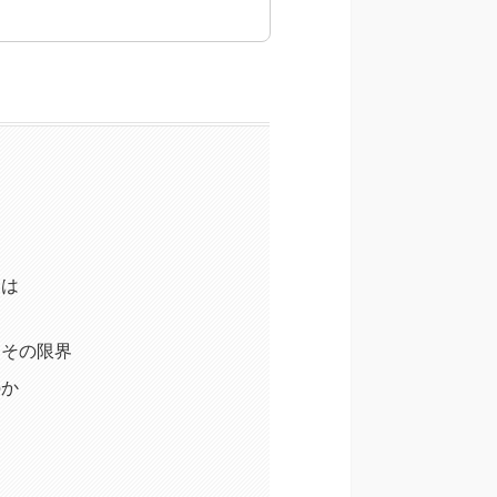
とは
とその限界
のか