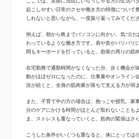
ここでは、実際に当院にいらっしゃる方の生活パ
起こしやすい日常のクセや働き方の特徴について
しれないと思いながら、一度振り返ってみてくだ
例えば、朝から晩までパソコンに向かい、気づけ
わっているような働き方です。肩や首がバリバリ
間もキーボードを打っていると、肋骨の周りの筋
在宅勤務で通勤時間がなくなった分、歩く機会が
動がほぼゼロになったのに、仕事量やオンライン
況が続くと、全身の筋肉量が落ちて支える力が弱
また、子育て中の方の場合は、抱っこや授乳、家
分のケアにかける時間がほとんど取れないことも
ま、ストレスも重なっていくと、筋肉の緊張はさ
こうした条件がいくつも重なると、体にとっては