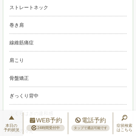
ストレートネック
巻き肩
線維筋痛症
肩こり
骨盤矯正
ぎっくり背中
ふくらはぎの違和感
WEB予約
電話予約
本日の
症状検索
24時間受付中
タップで通話可能です
予約状況
はこちら
手足の冷え