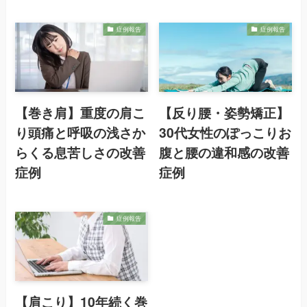
症例報告
症例報告
【巻き肩】重度の肩こ
【反り腰・姿勢矯正】
り頭痛と呼吸の浅さか
30代女性のぽっこりお
らくる息苦しさの改善
腹と腰の違和感の改善
症例
症例
症例報告
【肩こり】10年続く巻